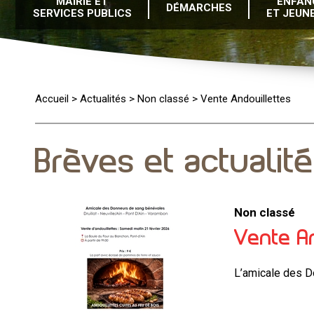
MAIRIE ET
ENFAN
DÉMARCHES
SERVICES PUBLICS
ET JEUN
Accueil
>
Actualités
>
Non classé
>
Vente Andouillettes
Brèves et actualit
Non classé
Vente An
L’amicale des D