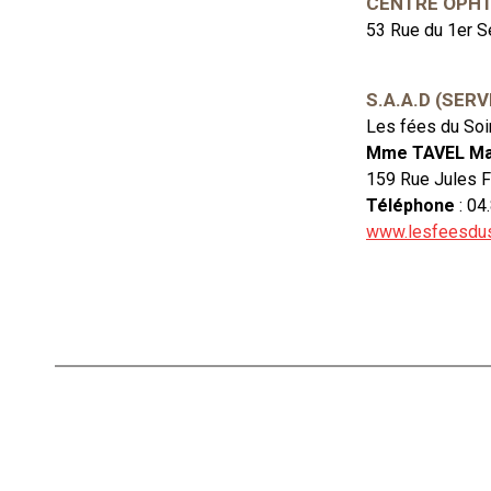
CENTRE OPHT
53 Rue du 1er S
S.A.A.D (SER
Les fées du Soi
Mme TAVEL Ma
159 Rue Jules 
Téléphone
: 04
www.lesfeesdus