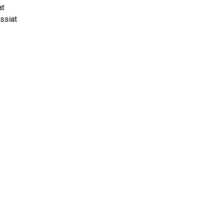
at
ssiat