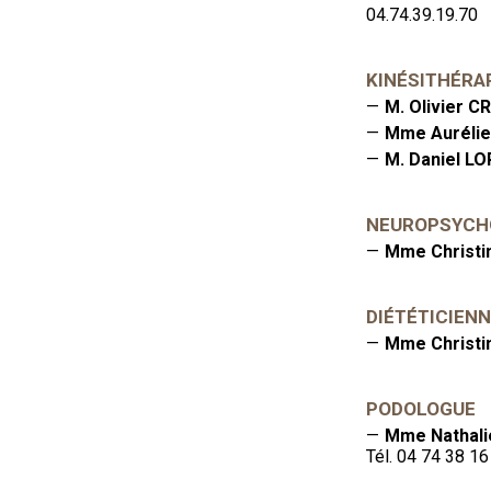
04.74.39.19.70
KINÉSITHÉRA
M. Olivier 
Mme Auréli
M. Daniel L
NEUROPSYCH
Mme Christ
DIÉTÉTICIEN
Mme Christ
PODOLOGUE
Mme Nathal
Tél. 04 74 38 16