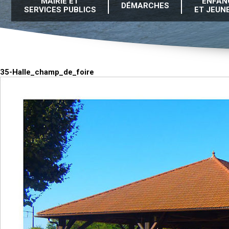
MAIRIE ET
ENFAN
DÉMARCHES
SERVICES PUBLICS
ET JEUN
35-Halle_champ_de_foire