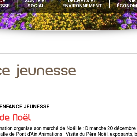
CE
SANTÉ ET
DÉCHETS ET
VIE
ESSE
SOCIAL
ENVIRONNEMENT
ÉCONOM
nce jeunesse
 ENFANCE JEUNESSE
de Noël
mation organise son marché de Noël le : Dimanche 20 décembre
lle de Pont d’Ain Animations : Visite du Père Noël, exposants, 