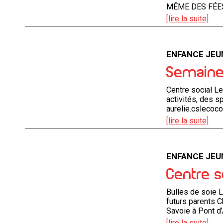
MÊME DES FÉE
[lire la suite]
ENFANCE JEU
Semaine 
Centre social L
activités, des s
aurelie.cslecoc
[lire la suite]
ENFANCE JEU
Centre s
Bulles de soie L
futurs parents 
Savoie à Pont d’
[lire la suite]