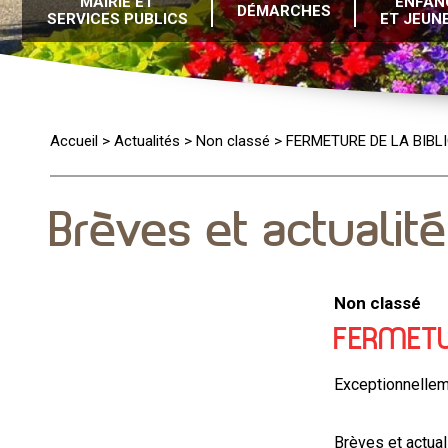
MAIRIE ET
ENFAN
DÉMARCHES
SERVICES PUBLICS
ET JEUN
Accueil
>
Actualités
>
Non classé
>
FERMETURE DE LA BIBL
Brèves et actualit
Non classé
FERMETU
Exceptionnelleme
Brèves et actual