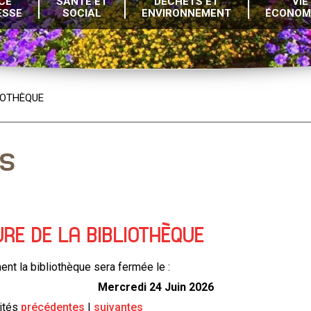
CE
SANTÉ ET
DÉCHETS ET
VIE
ESSE
SOCIAL
ENVIRONNEMENT
ÉCONOM
IOTHÈQUE
és
RE DE LA BIBLIOTHÈQUE
nt la bibliothèque sera fermée le :
Mercredi 24 Juin 2026
ités
précédentes
suivantes