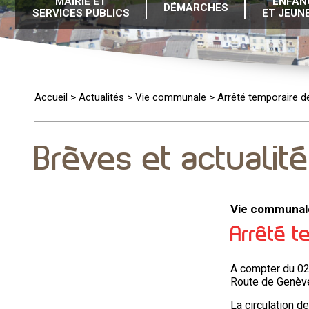
MAIRIE ET
ENFAN
DÉMARCHES
SERVICES PUBLICS
ET JEUN
Accueil
>
Actualités
>
Vie communale
>
Arrêté temporaire de
Brèves et actualit
Vie communal
Arrêté t
A compter du 02
Route de Genève
La circulation de